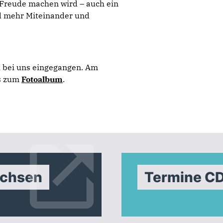
 Freude machen wird – auch ein
ld mehr Miteinander und
h bei uns eingegangen. Am
es zum
Fotoalbum
.
achsen
Termine C